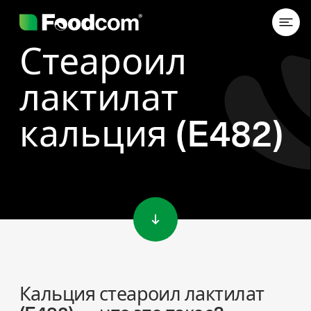
Стеароил
лактилат
кальция (E482)
Przejdź do treści
Кальция стеароил лактилат