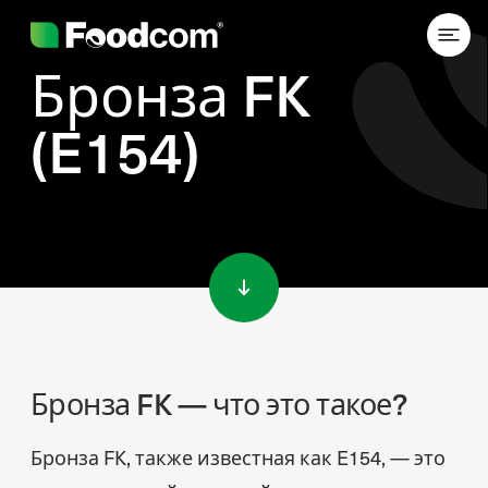
Бронза FK
(E154)
Przejdź do treści
Бронза FK — что это такое?
Бронза FK, также известная как E154, — это