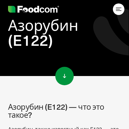
Азорубин
(E122)
Przejdź do treści
Азорубин (E122) — что это
такое?
Азорубин, также известный как E122, — это