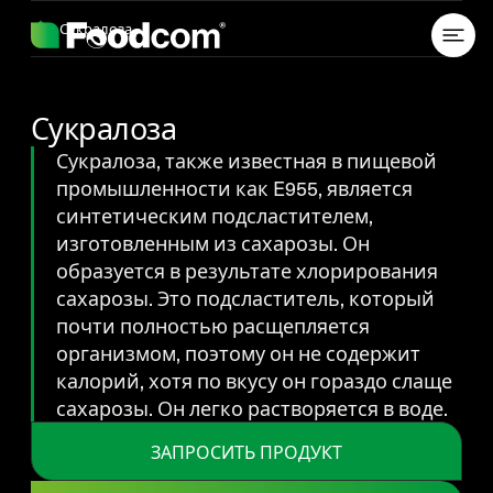
Przejdź do treści
Сукралоза
Сукралоза
Сукралоза, также известная в пищевой
промышленности как E955, является
синтетическим подсластителем,
изготовленным из сахарозы. Он
образуется в результате хлорирования
сахарозы. Это подсластитель, который
почти полностью расщепляется
организмом, поэтому он не содержит
калорий, хотя по вкусу он гораздо слаще
сахарозы. Он легко растворяется в воде.
ЗАПРОСИТЬ ПРОДУКТ