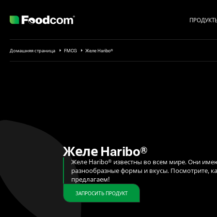
ПРОДУКТ
Przejdź do treści
Домашняя страница
FMCG
Желе Haribo®
Желе Haribo®
Желе Haribo® известны во всем мире. Они име
разнообразные формы и вкусы. Посмотрите, ка
предлагаем!
ЗАПРОСИТЬ ПРОДУКТ