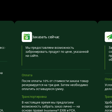
Заказать сейчас
есс-
Мы предоставляем возможность
За
забронировать продукт по цене, указанной
со
на сайте.
пр
об
на
Оплата
Опла
После оплаты 10% от стоимости заказа товар
резервируется на три дня. Затем необходимо
Усло
оплатить оставшуюся сумму.
дело
Транспортировка
Тран
В настоящее время мы предлагаем
Удоб
возможность забрать заказ лично — на
орга
CA.
основе правил Incoterms® EXW и FCA.
логи