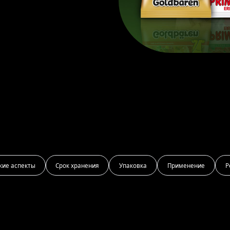
кие аспекты
Срок хранения
Упаковка
Применение
Р