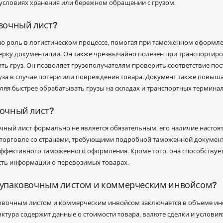
 условиях хранения или бережном обращении с грузом.
овочный лист?
ю роль в логистическом процессе, помогая при таможенном оформл
рку документации. Он также чрезвычайно полезен при транспортиро
ть груз. Он позволяет грузополучателям проверить соответствие пос
уза в случае потери или повреждения товара. Документ также повыш
ляя быстрее обрабатывать грузы на складах и транспортных терминал
вочный лист?
очный лист формально не является обязательным, его наличие настоя
 торговле со странами, требующими подробной таможенной документ
 эффективного таможенного оформления. Кроме того, она способств
сть информации о перевозимых товарах.
у упаковочным листом и коммерческим инвойсом?
овочным листом и коммерческим инвойсом заключается в объеме ин
ктура содержит данные о стоимости товара, валюте сделки и условия