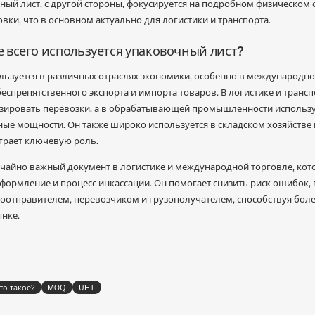
ый лист, с другой стороны, фокусируется на подробном физическом 
овки, что в основном актуально для логистики и транспорта.
ще всего используется упаковочный лист?
ьзуется в различных отраслях экономики, особенно в международной
спрепятственного экспорта и импорта товаров. В логистике и трансп
ировать перевозки, а в обрабатывающей промышленности используе
ые мощности. Он также широко используется в складском хозяйстве 
грает ключевую роль.
чайно важный документ в логистике и международной торговле, кот
формление и процесс инкассации. Он помогает снизить риск ошибок, 
отправителем, перевозчиком и грузополучателем, способствуя бол
нке.
то такое?
MOQ
UHT