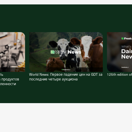
ть
World News: Первое падение цен на GDT за
125th edition 
 продуктов
последние четыре аукциона
ленности