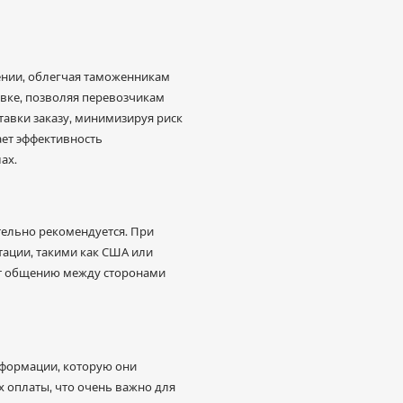
ении, облегчая таможенникам
вке, позволяя перевозчикам
тавки заказу, минимизируя риск
ает эффективность
ах.
тельно рекомендуется. При
ации, такими как США или
ует общению между сторонами
формации, которую они
х оплаты, что очень важно для