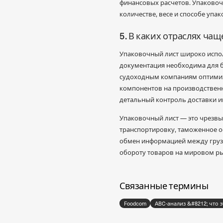
финансовых расчетов. Упаковочн
количестве, весе и способе упак
5. В каких отраслях ча
Упаковочный лист широко испол
документация необходима для бе
судоходным компаниям оптимиз
компонентов на производственн
детальный контроль доставки и
Упаковочный лист — это чрезвы
транспортировку, таможенное о
обмен информацией между грузо
обороту товаров на мировом ры
Связанные термины
Foodcom
ABC-анализ &#8212; что э