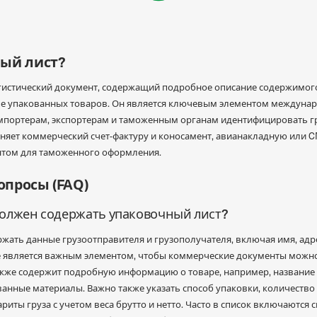
ный лист?
огистический документ, содержащий подробное описание содержимог
типе упакованных товаров. Он является ключевым элементом междуна
мпортерам, экспортерам и таможенным органам идентифицировать г
няет коммерческий счет-фактуру и коносамент, авианакладную или CM
нтом для таможенного оформления.
опросы (FAQ)
олжен содержать упаковочный лист?
жать данные грузоотправителя и грузополучателя, включая имя, ад
е является важным элементом, чтобы коммерческие документы можн
кже содержит подробную информацию о товаре, например, название 
анные материалы. Важно также указать способ упаковки, количество
ариты груза с учетом веса брутто и нетто. Часто в список включаются