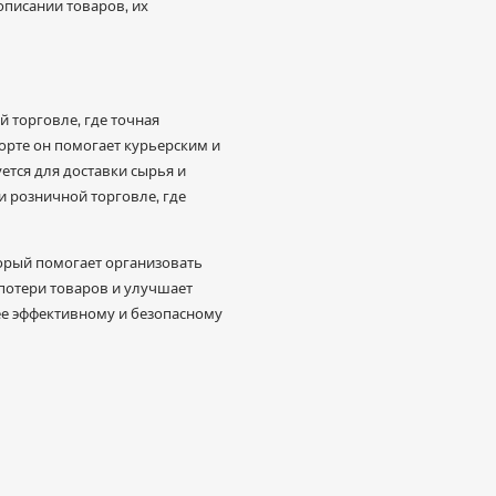
описании товаров, их
 торговле, где точная
орте он помогает курьерским и
тся для доставки сырья и
и розничной торговле, где
орый помогает организовать
потери товаров и улучшает
ее эффективному и безопасному