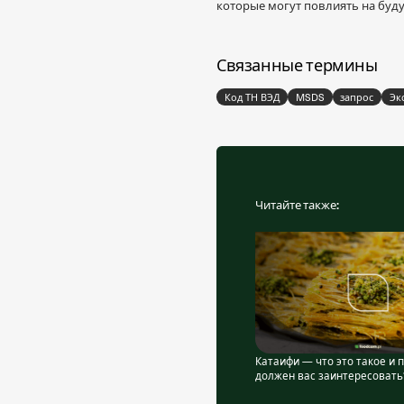
которые могут повлиять на буд
Связанные термины
Код ТН ВЭД
MSDS
запрос
Эк
Читайте также:
Катаифи — что это такое и 
должен вас заинтересовать