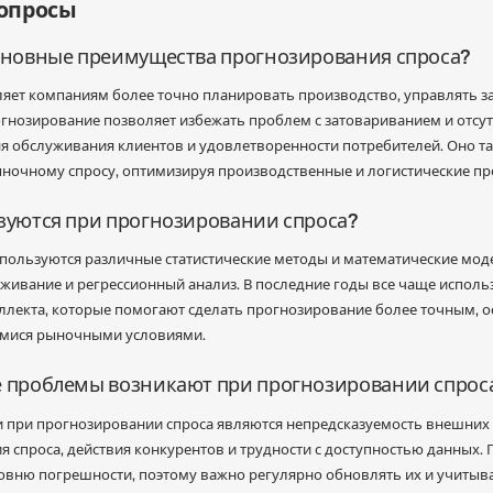
вопросы
основные преимущества прогнозирования спроса?
яет компаниям более точно планировать производство, управлять 
огнозирование позволяет избежать проблем с затовариванием и отсутс
 обслуживания клиентов и удовлетворенности потребителей. Оно т
ночному спросу, оптимизируя производственные и логистические пр
ьзуются при прогнозировании спроса?
пользуются различные статистические методы и математические моде
аживание и регрессионный анализ. В последние годы все чаще испо
еллекта, которые помогают сделать прогнозирование более точным, о
мися рыночными условиями.
е проблемы возникают при прогнозировании спрос
ри прогнозировании спроса являются непредсказуемость внешних ф
я спроса, действия конкурентов и трудности с доступностью данных. 
вню погрешности, поэтому важно регулярно обновлять их и учитыв