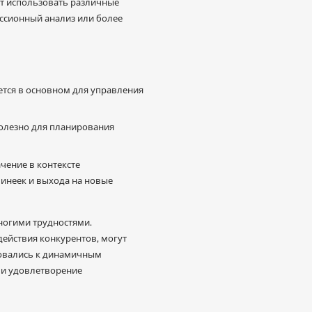
ут использовать различные
ессионный анализ или более
ется в основном для управления
полезно для планирования
чение в контексте
линеек и выхода на новые
многими трудностями.
действия конкурентов, могут
ровались к динамичным
 и удовлетворение