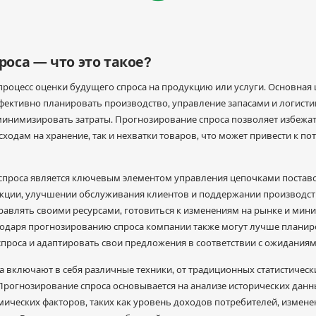
оса — что это такое?
процесс оценки будущего спроса на продукцию или услуги. Основная
фективно планировать производство, управление запасами и логисти
минимизировать затраты. Прогнозирование спроса позволяет избежат
одам на хранение, так и нехватки товаров, что может привести к по
проса является ключевым элементом управления цепочками поставо
кции, улучшении обслуживания клиентов и поддержании производст
авлять своими ресурсами, готовиться к изменениям на рынке и мини
годаря прогнозированию спроса компании также могут лучше планир
проса и адаптировать свои предложения в соответствии с ожиданиям
 включают в себя различные техники, от традиционных статистичес
рогнозирование спроса основывается на анализе исторических данны
мических факторов, таких как уровень доходов потребителей, измене