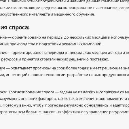
нтов. В зависимости от потребностей и наличия данных компании мог
такие как скользящие средние, экспоненциальное сглаживание, регр
искусственного интеллекта и машинного обучения.
ия спроса:
ние — ориентировано на периоды до нескольких месяцев и использу
вания производства и подготовки рекламных кампаний.
ние — ориентировано на периоды от нескольких месяцев до года и 
 ресурсов и принятия стратегических решений о поставках.
е — охватывает прогнозы на срок более года и имеет решающее зна
ии, инвестиций в новые технологии, разработки новых продуктовых 
са: Прогнозирование спроса — задача не из легких и сопряжена со 
азуемость внешних факторов, таких как изменения в экономике или 
в. Поэтому важно, чтобы прогнозы регулярно обновлялись и адапти
прогнозы, тем больше шансов на эффективное управление ресурсами