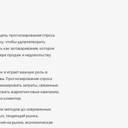
 цель прогнозирования спроса
ку, чтобы удовлетворить
ь как затоваривания, которое
тере продаж и недовольству
к и играет важную роль в
ва. Прогнозирование спроса
мизировать затраты, связанные
овать маркетинговые кампании,
и клиентов.
ких методов до современных
х, тенденций рынка,
ния на рынке, экономическая