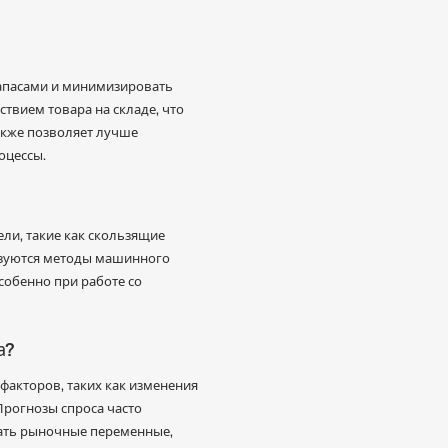
запасами и минимизировать
твием товара на складе, что
акже позволяет лучше
оцессы.
ли, такие как скользящие
льзуются методы машинного
собенно при работе со
а?
акторов, таких как изменения
Прогнозы спроса часто
ать рыночные переменные,