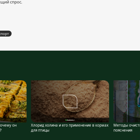
ущий спрос.
спорт
почему он
Хлорид холина и его применение в кормах
Методы очист
?
для птицы
пояснения