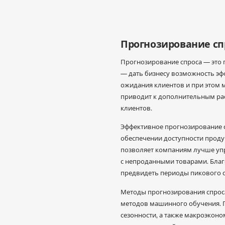
Прогнозирование спр
Прогнозирование спроса — это 
— дать бизнесу возможность эф
ожидания клиентов и при этом 
приводит к дополнительным расх
клиентов.
Эффективное прогнозирование с
обеспечении доступности проду
позволяет компаниям лучше упр
с непроданными товарами. Бла
предвидеть периоды пикового с
Методы прогнозирования спроса
методов машинного обучения. П
сезонности, а также макроэконо