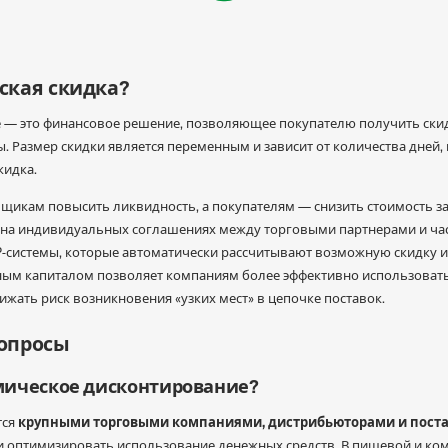
ская скидка?
— это финансовое решение, позволяющее покупателю получить скид
. Размер скидки является переменным и зависит от количества дней, 
кидка.
вщикам повысить ликвидность, а покупателям — снизить стоимость з
на индивидуальных соглашениях между торговыми партнерами и час
системы, которые автоматически рассчитывают возможную скидку и 
ным капиталом позволяет компаниям более эффективно использовать
жать риск возникновения «узких мест» в цепочке поставок.
вопросы
мическое дисконтирование?
крупными торговыми компаниями, дистрибьюторами и пост
тся
ли оптимизировать использование денежных средств. В пищевой и 