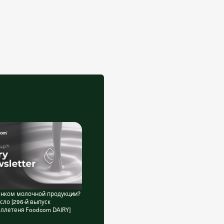
ынком молочной продукции?
сло [296-й выпуск
ллетеня Foodcom DAIRY]