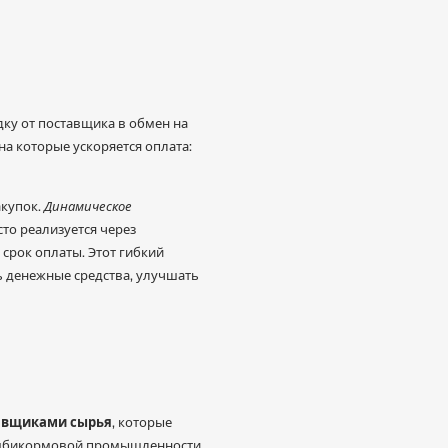
ку от поставщика в обмен на
на которые ускоряется оплата:
акупок.
Динамическое
то реализуется через
срок оплаты. Этот гибкий
 денежные средства, улучшать
авщиками сырья
, которые
комбикормовой промышленности,