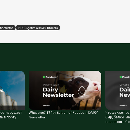
Incoterms
BRC Agents &#038; Brokers
ора нарушает
What else? 174th Edition of Foodcom DAIRY
Что движет р
е в порту
Newsletter
Сыр, белки, ма
новостного бю