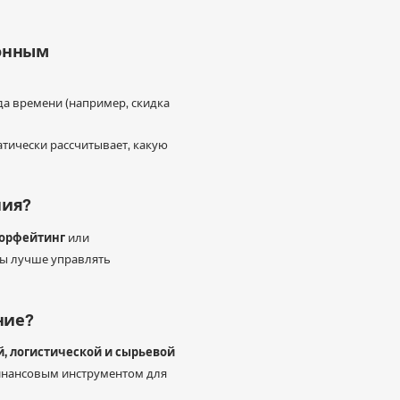
ионным
да времени (например, скидка
тически рассчитывает, какую
ния?
форфейтинг
или
бы лучше управлять
ние?
, логистической и сырьевой
инансовым инструментом для