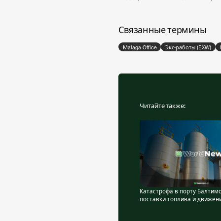
Связанные термины
Malaga Office
Экс-работы (EXW)
Читайте также:
Катастрофа в порту Балтим
поставки топлива и движени