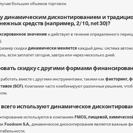
случае больших объемов торговли.
жду динамическим дисконтированием и традиц
жных средств (например, 2/10, net 30)?
ксированное значение
и действует в течение определенного перио
).
динамически меняется
 размер скидки
каждый день: система автома
ь, если заплатит сегодня, завтра или через несколько дней.
ровать скидку с другими формами финансирова
факторинг, 
 работать вместе с другими инструментами, такими как
авок (SCF)
. Компании часто комбинируют различные решения, что
ком.
е всего используют динамическое дисконтирова
FMCG, пищевой, химической
нтирование используется в компаниях
Foodcom S.A.
как
, динамическое дисконтирование является важным ф
табельности.