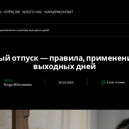
Ы
ОТРАСЛИ
БЛОГ
О НАС
KАРЬЕРА
КОНТАКТ
применение и размер выходных дней
й отпуск — правила, применен
выходных дней
Автор
02.03.2025
5 min
чтения
Kinga Wiśniewska