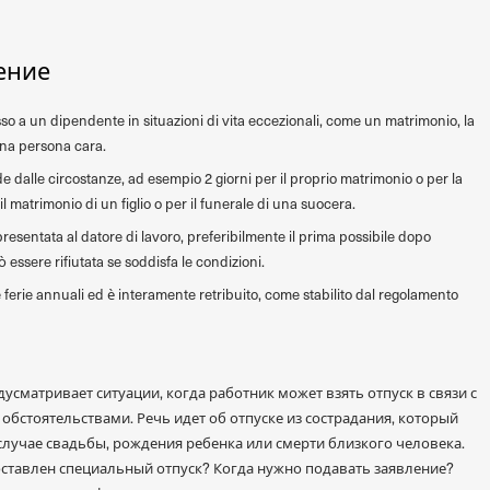
ение
so a un dipendente in situazioni di vita eccezionali, come un matrimonio, la
 una persona cara.
de dalle circostanze, ad esempio 2 giorni per il proprio matrimonio o per la
l matrimonio di un figlio o per il funerale di una suocera.
presentata al datore di lavoro, preferibilmente il prima possibile dopo
 essere rifiutata se soddisfa le condizioni.
 ferie annuali ed è interamente retribuito, come stabilito dal regolamento
усматривает ситуации, когда работник может взять отпуск в связи с
стоятельствами. Речь идет об отпуске из сострадания, который
в случае свадьбы, рождения ребенка или смерти близкого человека.
ставлен специальный отпуск? Когда нужно подавать заявление?