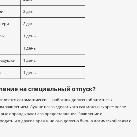
ри
2 дня
тери
2 дня
тры
1 день
я
1 день
дедушки
1 день
а
1 день
вление на специальный отпуск?
авляется автоматически — работник должен обратиться к
м заявлением. Лучше всего сделать это как можно скорее после
торые оправдывают его предоставление. Заявление о
одать и в другое время, но оно должно быть в логической связи с