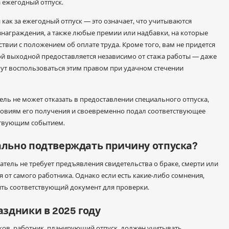
 ежегодный отпуск.
как за ежегодный отпуск — это означает, что учитываются
аграждения, а также любые премии или надбавки, на которые
ствии с положением об оплате труда. Кроме того, вам не придется
ой выходной предоставляется независимо от стажа работы — даже
ут воспользоваться этим правом при удачном стечении
ель не может отказать в предоставлении специального отпуска,
словиям его получения и своевременно подал соответствующее
тствующим событием.
льно подтверждать причину отпуска?
тель не требует предъявления свидетельства о браке, смерти или
 от самого работника. Однако если есть какие-либо сомнения,
ть соответствующий документ для проверки.
здники в 2025 году
ов, работник, планирующий отпуск, должен учитывать