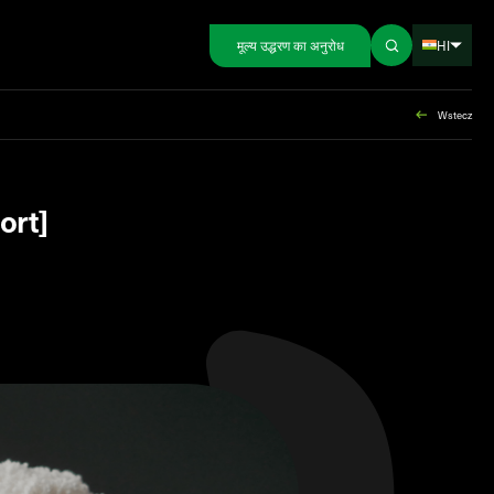
HI
मूल्य उद्धरण का अनुरोध
Wstecz
ort]