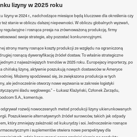
ynku lizyny w 2025 roku
 lizyny w 2024 r., nadchodzące miesiące będą kluczowe dla określenia czy
czy też stanie w obliczu dalszej niepewności. W obliczu globalnych wyzwań,
ny regulacyjne i rosnąca presja na zrównoważoną produkcję, firmy
stosować swoje strategie, aby pozostać konkurencyjnymi.
ednej strony mamy rosnące koszty produkcji ze względu na ograniczoną
drugiej rosnącą dywersyfikację źródeł dostaw. To właśnie strategiczne
ednym z najważniejszych trendów w 2025 roku. Europejscy importerzy, po
a chińską lizynę, aktywnie poszukują nowych dostawców w Ameryce
hodniej. Możemy spodziewać się, że zwiększona produkcja w tych
ny, ale jednocześnie otworzy nowe wyzwania w zakresie logistyki
dotyczącymi śladu węglowego.” – Łukasz Klażyński, Członek Zarządu,
Foodcom S.A., komentuje.
e odgrywał rozwój nowoczesnych metod produkcji lizyny ukierunkowanych
ergii. Poszukiwanie alternatywnych źródeł surowców, takich jak odpady
em, który zmniejszy zależność od kukurydzy i soi. Jednocześnie rosnące
 farmaceutycznym i suplementów otwiera nowe perspektywy dla
ozwiniętych, gdzie konsumenci coraz częściej sięgają po produkty