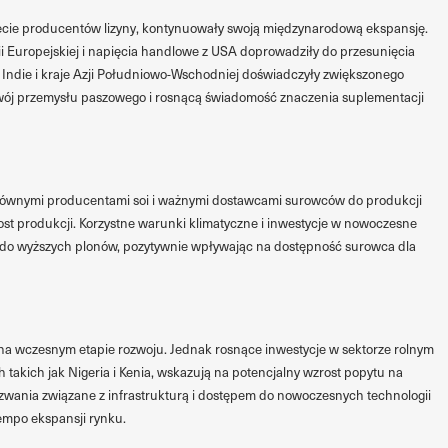
iecie producentów lizyny, kontynuowały swoją międzynarodową ekspansję.
 Europejskiej i napięcia handlowe z USA doprowadziły do przesunięcia
. Indie i kraje Azji Południowo-Wschodniej doświadczyły zwiększonego
zwój przemysłu paszowego i rosnącą świadomość znaczenia suplementacji
 głównymi producentami soi i ważnymi dostawcami surowców do produkcji
ost produkcji. Korzystne warunki klimatyczne i inwestycje w nowoczesne
ię do wyższych plonów, pozytywnie wpływając na dostępność surowca dla
 na wczesnym etapie rozwoju. Jednak rosnące inwestycje w sektorze rolnym
 takich jak Nigeria i Kenia, wskazują na potencjalny wzrost popytu na
zwania związane z infrastrukturą i dostępem do nowoczesnych technologii
empo ekspansji rynku.