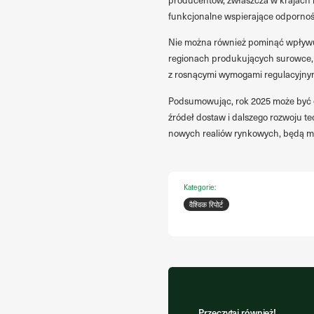
funkcjonalne wspierające odporność
Nie można również pominąć wpływu
regionach produkujących surowce, t
z rosnącymi wymogami regulacyjnym
Podsumowując, rok 2025 może być ok
źródeł dostaw i dalszego rozwoju te
nowych realiów rynkowych, będą mia
Kategorie:
वैश्विक रिपोर्ट
Przeczytaj również!