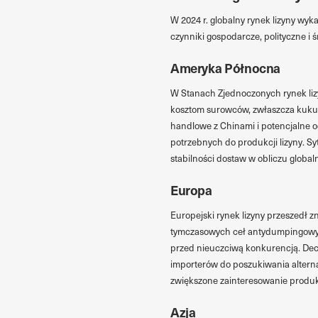
W 2024 r. globalny rynek lizyny wy
czynniki gospodarcze, polityczne i
Ameryka Północna
W Stanach Zjednoczonych rynek lizy
kosztom surowców, zwłaszcza kukur
handlowe z Chinami i potencjalne 
potrzebnych do produkcji lizyny. S
stabilności dostaw w obliczu global
Europa
Europejski rynek lizyny przeszedł
tymczasowych ceł antydumpingowych
przed nieuczciwą konkurencją. Decyz
importerów do poszukiwania alterna
zwiększone zainteresowanie produkc
Azja