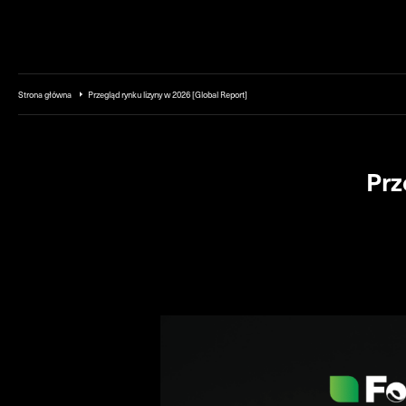
Przejdź do treści
Strona główna
Przegląd rynku lizyny w 2026 [Global Report]
Prz