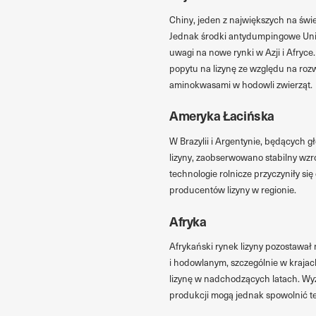
Chiny, jeden z największych na św
Jednak środki antydumpingowe Unii
uwagi na nowe rynki w Azji i Afryce
popytu na lizynę ze względu na ro
aminokwasami w hodowli zwierząt.
Ameryka Łacińska
W Brazylii i Argentynie, będących
lizyny, zaobserwowano stabilny wzr
technologie rolnicze przyczyniły s
producentów lizyny w regionie.
Afryka
Afrykański rynek lizyny pozostawał
i hodowlanym, szczególnie w krajach
lizynę w nadchodzących latach. Wy
produkcji mogą jednak spowolnić t