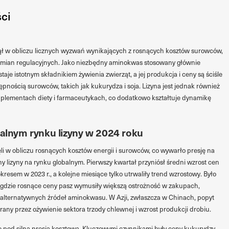
ści
anął w obliczu licznych wyzwań wynikających z rosnących kosztów surowców,
zmian regulacyjnych. Jako niezbędny aminokwas stosowany głównie
aje istotnym składnikiem żywienia zwierząt, a jej produkcja i ceny są ściśle
pnością surowców, takich jak kukurydza i soja. Lizyna jest jednak również
uplementach diety i farmaceutykach, co dodatkowo kształtuje dynamikę
balnym rynku lizyny w 2024 roku
i w obliczu rosnących kosztów energii i surowców, co wywarło presję na
y lizyny na rynku globalnym. Pierwszy kwartał przyniósł średni wzrost cen
esem w 2023 r., a kolejne miesiące tylko utrwaliły trend wzrostowy. Było
 gdzie rosnące ceny pasz wymusiły większą ostrożność w zakupach,
 alternatywnych źródeł aminokwasu. W Azji, zwłaszcza w Chinach, popyt
erany przez ożywienie sektora trzody chlewnej i wzrost produkcji drobiu.
ię pod silną presją kosztową. Kluczowymi czynnikami były ceny kukurydzy,