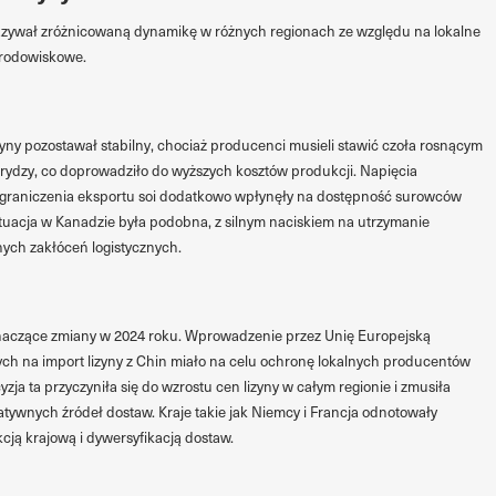
kazywał zróżnicowaną dynamikę w różnych regionach ze względu na lokalne
 środowiskowe.
ny pozostawał stabilny, chociaż producenci musieli stawić czoła rosnącym
ydzy, co doprowadziło do wyższych kosztów produkcji. Napięcia
ograniczenia eksportu soi dodatkowo wpłynęły na dostępność surowców
ytuacja w Kanadzie była podobna, z silnym naciskiem na utrzymanie
nych zakłóceń logistycznych.
 znaczące zmiany w 2024 roku. Wprowadzenie przez Unię Europejską
 na import lizyny z Chin miało na celu ochronę lokalnych producentów
ja ta przyczyniła się do wzrostu cen lizyny w całym regionie i zmusiła
tywnych źródeł dostaw. Kraje takie jak Niemcy i Francja odnotowały
ją krajową i dywersyfikacją dostaw.