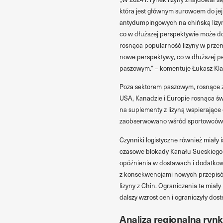
która jest głównym surowcem do jej 
antydumpingowych na chińską lizyn
co w dłuższej perspektywie może d
rosnąca popularność lizyny w prze
nowe perspektywy, co w dłuższej 
paszowym.” – komentuje Łukasz Klaż
Poza sektorem paszowym, rosnące z
USA, Kanadzie i Europie rosnąca św
na suplementy z lizyną wspierające 
zaobserwowano wśród sportowców i o
Czynniki logistyczne również miały
czasowe blokady Kanału Sueskiego 
opóźnienia w dostawach i dodatkowo
z konsekwencjami nowych przepisó
lizyny z Chin. Ograniczenia te mia
dalszy wzrost cen i ograniczyły do
Analiza regionalna rynk