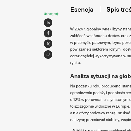
Esencja
Spis tre
Udostępnij:
W 2024 r. globalny rynek lizyny st
zakłóceń w łańcuchu dostaw oraz 
w przemyśle paszowym, lizyna pozost
powiązane z sektorem rolnym i dostę
coraz częściej wykorzystywana w s
rynku.
Analiza sytuacji na glo
Na początku roku producenci stanęl
ograniczenia podaży i podniosło cen
o 12% w porównaniu z tym samym okr
to szczególnie widoczne w Europie,
a niektórzy hodowcy zaczęli szukać
na lizynę pozostawał stabilny, wspi
„W 2024 r. rynek lizyny znajdował s