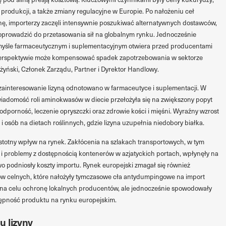
produkcji, a także zmiany regulacyjne w Europie. Po nałożeniu ceł
ę, importerzy zaczęli intensywnie poszukiwać alternatywnych dostawców,
oprowadzić do przetasowania sił na globalnym rynku. Jednocześnie
myśle farmaceutycznym i suplementacyjnym otwiera przed producentami
perspektywie może kompensować spadek zapotrzebowania w sektorze
yński, Członek Zarządu, Partner i Dyrektor Handlowy.
ainteresowanie lizyną odnotowano w farmaceutyce i suplementacji. W
iadomość roli aminokwasów w diecie przełożyła się na zwiększony popyt
odporność, leczenie opryszczki oraz zdrowie kości i mięśni. Wyraźny wzrost
sób na dietach roślinnych, gdzie lizyna uzupełnia niedobory białka.
 istotny wpływ na rynek. Zakłócenia na szlakach transportowych, w tym
i problemy z dostępnością kontenerów w azjatyckich portach, wpłynęły na
 podniosły koszty importu. Rynek europejski zmagał się również
w celnych, które nałożyły tymczasowe cła antydumpingowe na import
ły na celu ochronę lokalnych producentów, ale jednocześnie spowodowały
stępność produktu na rynku europejskim.
u lizyny