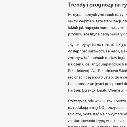
Trendy i prognozy na r
Po dynamicznych zmianach na rynku
sektor wejdzie w fazę stabilizacji, 
takich jak napięcia handlowe, zmia
produkujące lizynę będą musiały do
„Rynek lizyny stoi na rozdrożu. Z j
dostępność surowców i energii, a z 
zmiany w łańcuchach dostaw będą j
nałożeniu ceł antydumpingowych n
Południowej i Azji Południowo-Wsc
regionach częściowo ustabilizuje ce
i zgodności z unijnymi przepisami 
Partner, Dyrektor Działu Chemii w 
Szczególną rolę w 2025 roku będzi
na redukcję emisji CO₂ i zużycia en
rolnicze, może stać się nowym trend
zainteresowanie lizyną w sektorze
producentów, zwłaszcza w krajach r